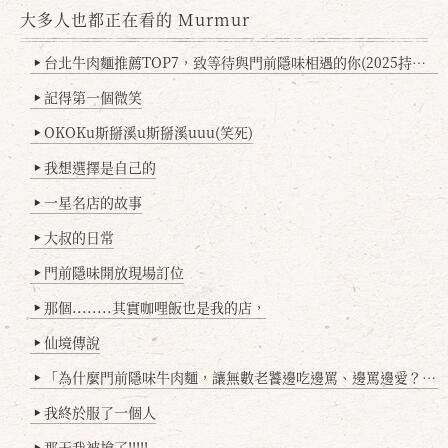
大多人也都正在看的 Murmur
台北牛肉麵推薦TOP7，致等待與門前隱味相遇的你(2025持續更新
▶
記得第一個微笑
▶
OKOKu斯掰溪u斯掰溪uuu(笑死)
▶
我想選擇是自己的
▶
一星名店的故事
▶
大叔的日常
▶
門前隱味開放現場訂位
▶
那個........其實咖哩飯也是我的店，
▶
仙境傳說
▶
「為什麼門前隱味牛肉麵，讓無數老饕邊吃邊罵、邊罵邊愛？小辣雞揭密！」
▶
我終於服了一個人
▶
那天我被搶了!!!!!
▶