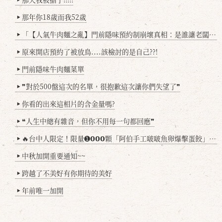
那年你18歲而我52歲
▶
「【人氣牛肉麵之亂】門前隱味預約制崩壞真相：是誰讓老闆心灰意冷？」
▶
原來開店預約了被放鳥....該檢討的是自己??!
▶
門前隱味牛肉麵菜單
▶
❞對於500盤這次的名單，很抱歉這次讓你們失望了❞
▶
你看的出來這相片的含金量嗎?
▶
❝人生中總有雜音，但你不用每一句都回應❞
▶
🔥台中人限定！限量➊𝟬𝟬𝟬顆「阿伯手工啵啵魚卵爆擊蛋餃」台北已被搶爆2萬顆，最後名額門前隱味只留給你！🥟💥
▶
中秋加開重要通知~~
▶
跨越了不美好有你期待的美好
▶
年前唯一加開
▶