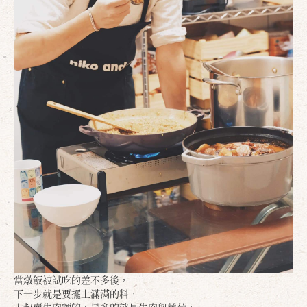
當燉飯被試吃的差不多後，
下一步就是要擺上滿滿的料，
大叔賣牛肉麵的，最多的就是牛肉與蘿蔔，