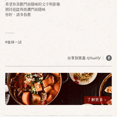
希望你喜歡門前隱味的文字與影像
期待追踨與按讚門前隱味
你好，請多指教
#值得一試
分享別害羞 /(///ω///)/
了解更多