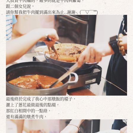
跟二個女兒說，
請你幫我把牛肉擺到滿出來為止..謝謝╮(￣▽￣"")
最後終於完成了我心中那燉飯的樣子，
灑上了蔥花最做最後的點綴，
那紅白相間中的一點綠，
還有滿滿的燉煮牛肉，