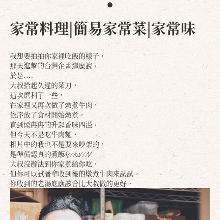
家常料理|簡易家常菜|家常味
我想要拍拍你家裡吃飯的樣子，
那天進擊的台灣企畫這麼說，
於是....
大叔拾起久違的菜刀，
這次磨利了一些，
在家裡又再次做了燉煮牛肉，
依序放了食材開始燉煮，
直到煙冉冉的升起香味四溢，
但今天不是吃牛肉麵，
相片中的我也不是要來吵架的，
是準備認真的煮飯⁄(⁄ ⁄ ⁄ω⁄ ⁄ ⁄)⁄
大叔沒辦法到你家煮給你吃，
但你可以試著拿收到後的燉煮牛肉來試試，
你收到的老湯底應該會比大叔做的更好，