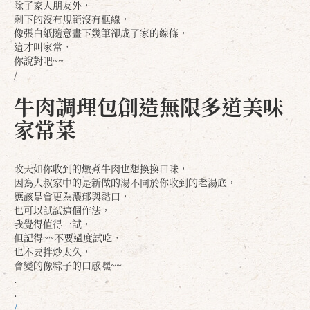
除了家人朋友外，
剩下的沒有規範沒有框線，
像張白紙隨意畫下幾筆卻成了家的線條，
這才叫家常，
你說對吧~~
/
牛肉調理包創造無限多道美味
家常菜
改天如你收到的燉煮牛肉也想換換口味，
因為大叔家中的是新做的湯不同於你收到的老湯底，
應該是會更為濃郁與黏口，
也可以試試這個作法，
我覺得值得一試，
但記得~~不要過度試吃，
也不要拌炒太久，
會變的像粽子的口感嘿~~
.
.
/