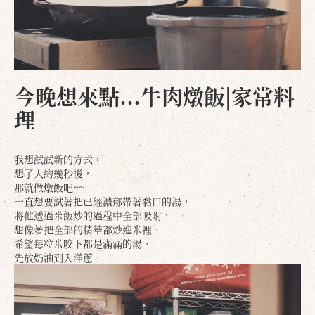
今晚想來點...牛肉燉飯|家常料
理
我想試試新的方式，
想了大約幾秒後，
那就做燉飯吧~~
一直想要試著把已經濃郁帶著黏口的湯，
將他透過米飯炒的過程中全部吸附，
想像著把全部的精華都炒進米裡，
希望每粒米咬下都是滿滿的湯，
先放奶油到入洋蔥，