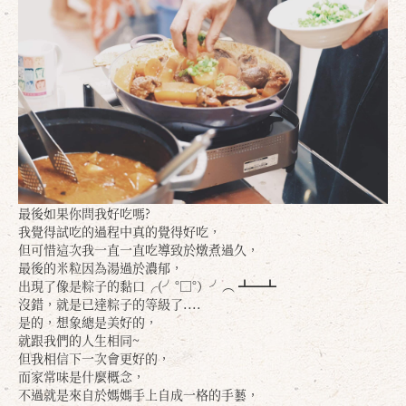
最後如果你問我好吃嗎?
我覺得試吃的過程中真的覺得好吃，
但可惜這次我一直一直吃導致於燉煮過久，
最後的米粒因為湯過於濃郁，
出現了像是粽子的黏口╭(╯°□°）╯︵ ┻━┻
沒錯，就是已達粽子的等級了....
是的，想象總是美好的，
就跟我們的人生相同~
但我相信下一次會更好的，
而家常味是什麼概念，
不過就是來自於媽媽手上自成一格的手藝，