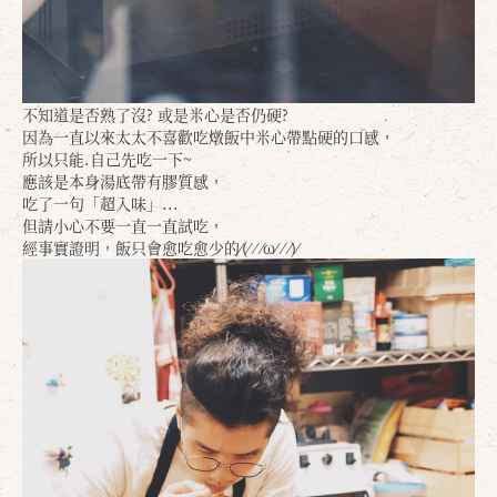
不知道是否熟了沒? 或是米心是否仍硬?
因為一直以來太太不喜歡吃燉飯中米心帶點硬的口感，
確定
取消
所以只能.自己先吃一下~
應該是本身湯底帶有膠質感，
吃了一句「超入味」...
但請小心不要一直一直試吃，
經事實證明，飯只會愈吃愈少的⁄(⁄ ⁄ ⁄ω⁄ ⁄ ⁄)⁄