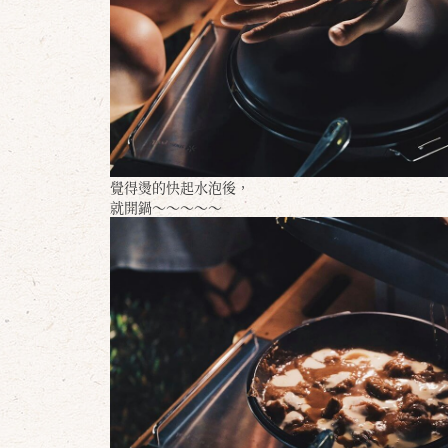
覺得燙的快起水泡後，
就開鍋～～～～～