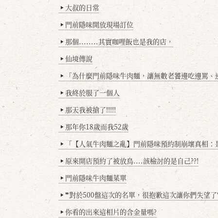
大叔的日常
▶
門前隱味開放現場訂位
▶
那個........其實咖哩飯也是我的店，
▶
仙境傳說
▶
「為什麼門前隱味牛肉麵，讓無數老饕邊吃邊罵、邊罵邊
▶
我終於服了一個人
▶
那天我被搶了!!!!!
▶
那年你18歲而我52歲
▶
「【人氣牛肉麵之亂】門前隱味預約制崩壞真相：是誰
▶
原來開店預約了被放鳥....該檢討的是自己??!
▶
門前隱味牛肉麵菜單
▶
❞對於500盤這次的名單，很抱歉這次讓你們失望了
▶
你看的出來這相片的含金量嗎?
▶