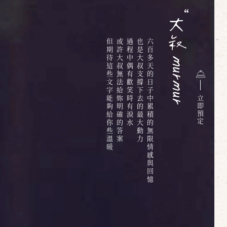
但期待這些文字能夠給你些溫暖
或許大叔無法給妳明確的答案
過程中偶有歡笑時有淚水
也是大叔支撐下去的最大動力
六百多天的日子中累積的無限情感與回憶
立
即
預
定