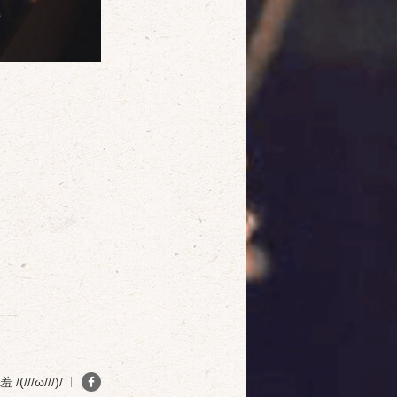
確定
取消
(///ω///)/