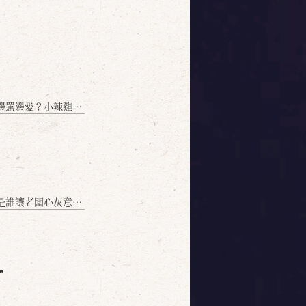
愛？小辣雞揭密！」
讓老闆心灰意冷？」
❞