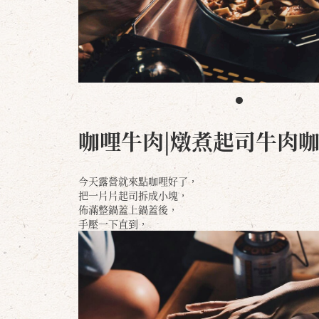
咖哩牛肉|燉煮起司牛肉咖
今天露營就來點咖哩好了，
把一片片起司拆成小塊，
佈滿整鍋蓋上鍋蓋後，
手壓一下直到，