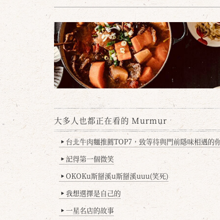
大多人也都正在看的 Murmur
台北牛肉麵推薦TOP7，致等待與門前隱味相遇的你(
▶
記得第一個微笑
▶
OKOKu斯掰溪u斯掰溪uuu(笑死)
▶
我想選擇是自己的
▶
一星名店的故事
▶