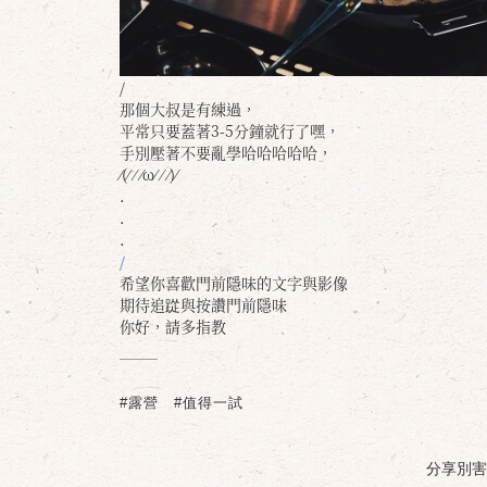
/
那個大叔是有練過，
平常只要蓋著3-5分鐘就行了嘿，
手別壓著不要亂學哈哈哈哈哈，
⁄(⁄ ⁄ ⁄ω⁄ ⁄ ⁄)⁄
.
.
.
/
希望你喜歡門前隱味的文字與影像
期待追踨與按讚門前隱味
你好，請多指教
#露營
#值得一試
分享別害羞 /