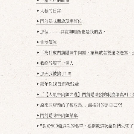
大叔的日常
▶
門前隱味開放現場訂位
▶
那個........其實咖哩飯也是我的店，
▶
仙境傳說
▶
「為什麼門前隱味牛肉麵，讓無數老饕邊吃邊罵、邊罵邊
▶
我終於服了一個人
▶
那天我被搶了!!!!!
▶
那年你18歲而我52歲
▶
「【人氣牛肉麵之亂】門前隱味預約制崩壞真相：是誰
▶
原來開店預約了被放鳥....該檢討的是自己??!
▶
門前隱味牛肉麵菜單
▶
❞對於500盤這次的名單，很抱歉這次讓你們失望了
▶