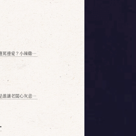
愛？小辣雞揭密！」
讓老闆心灰意冷？」
❞