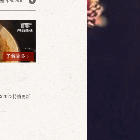
(///ω///)/
確定
取消
了解更多
2025持續更新