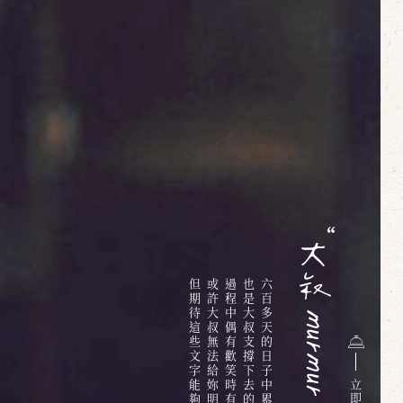
但期待這些文字能夠給你些溫暖
或許大叔無法給妳明確的答案
過程中偶有歡笑時有淚水
也是大叔支撐下去的最大動力
立
即