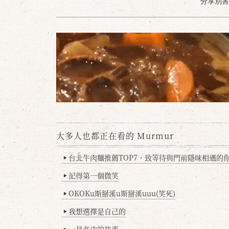
分享別害羞 /
大多人也都正在看的 Murmur
台北牛肉麵推薦TOP7，致等待與門前隱味相遇的你(
▶
記得第一個微笑
▶
OKOKu斯掰溪u斯掰溪uuu(笑死)
▶
我想選擇是自己的
▶
一星名店的故事
▶