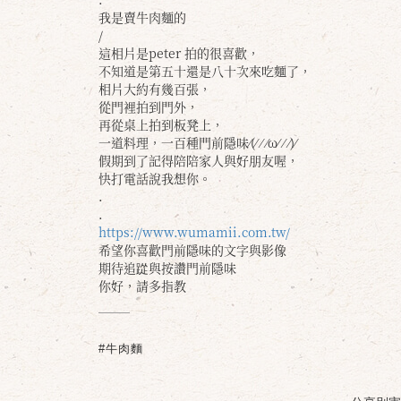
我是賣牛肉麵的
/
這相片是peter 拍的很喜歡，
不知道是第五十還是八十次來吃麵了，
相片大約有幾百張，
從門裡拍到門外，
再從桌上拍到板凳上，
一道料理，一百種門前隱味⁄(⁄ ⁄ ⁄ω⁄ ⁄ ⁄)⁄
假期到了記得陪陪家人與好朋友喔，
快打電話說我想你。
.
.
https://
www.wumamii.com.tw/
希望你喜歡門前隱味的文字與影像
期待追踨與按讚門前隱味
你好，請多指教
#牛肉麵