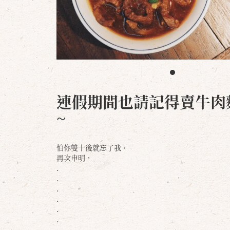
連假期間也請記得賣牛肉
~
怕你雙十後就忘了我，
再次申明，
.
.
.
.
.
.
.