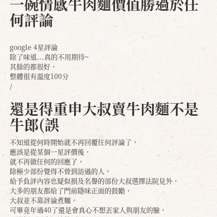
一碗情感牛肉麵價值勝過於任
何評論
google 4星評論
除了味道...真的不用期待~
其餘的都很好，
整體很有溫度100分
/
還是得重申大叔賣牛肉麵不是
牛郎(誤
不知道從何時開始就不再回覆任何評論了，
應該是從某個一星評價後，
就不再做任何的回應了，
除極少部份覺得不曾到訪過的人，
給予負評內容也疑似損及名譽的部份大叔選擇法院見外，
大多的朋友都給了門前隱味正面的鼓勵，
大叔並不靠評論煮麵，
可畢竟年過40了還是會真心不想丟家人與朋友的臉，