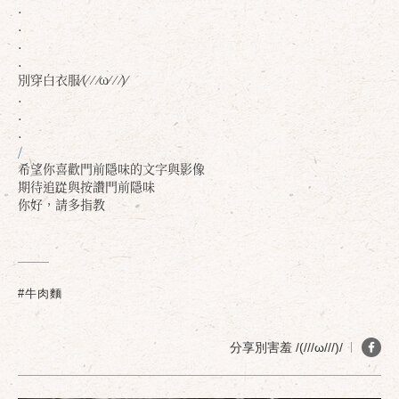
.
.
.
.
別穿白衣服⁄(⁄ ⁄ ⁄ω⁄ ⁄ ⁄)⁄
.
.
.
/
希望你喜歡門前隱味的文字與影像
期待追踨與按讚門前隱味
你好，請多指教
#牛肉麵
分享別害羞 /(///ω///)/