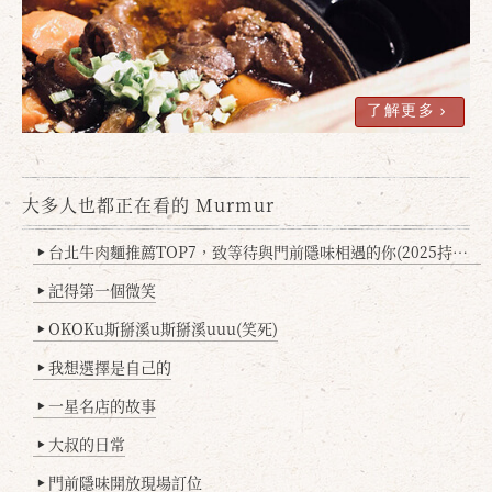
了解更多
大多人也都正在看的 Murmur
台北牛肉麵推薦TOP7，致等待與門前隱味相遇的你(2025持續更新
▶
記得第一個微笑
▶
OKOKu斯掰溪u斯掰溪uuu(笑死)
▶
我想選擇是自己的
▶
一星名店的故事
▶
大叔的日常
▶
門前隱味開放現場訂位
▶