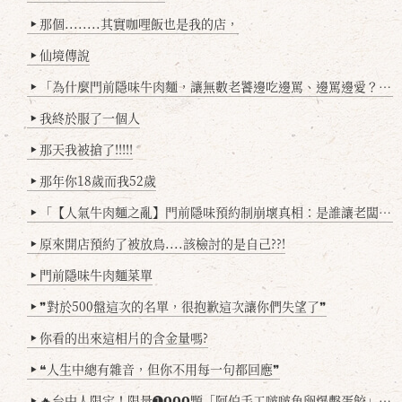
那個........其實咖哩飯也是我的店，
▶
仙境傳說
▶
「為什麼門前隱味牛肉麵，讓無數老饕邊吃邊罵、邊罵邊愛？小辣雞揭密！」
▶
我終於服了一個人
▶
那天我被搶了!!!!!
▶
那年你18歲而我52歲
▶
「【人氣牛肉麵之亂】門前隱味預約制崩壞真相：是誰讓老闆心灰意冷？」
▶
原來開店預約了被放鳥....該檢討的是自己??!
▶
門前隱味牛肉麵菜單
▶
❞對於500盤這次的名單，很抱歉這次讓你們失望了❞
▶
你看的出來這相片的含金量嗎?
▶
❝人生中總有雜音，但你不用每一句都回應❞
▶
🔥台中人限定！限量➊𝟬𝟬𝟬顆「阿伯手工啵啵魚卵爆擊蛋餃」台北已被搶爆2萬顆，最後名額門前隱味只留給你！🥟💥
▶