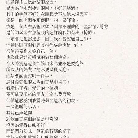
而選擇不回應評論的原因，
是因為並不想要好的回，不好的略過，
其中的幾個不好的我壓根就不知他來過與否，
像是「帥老闆在那傻眼」的一星評論，
或是一個人在店裡吃麵老闆都不理他的一星評論..等等
是的帥老闆在那傻眼的這評論我如有出回憶錄，
一定會把他寫進去，因為我不曾說過自己帥，
但覺得開店開到連長相都要評也是一絕，
很值得寫進去笑自己一笑，
也為此只好很遺憾的做這個決定，
今天特別選這個評論出來也並不是要抱怨，
所以我的好友也請不要過度反應，
而是要試圖說明一件事，
這評論就他的立場而言是中肯的，
我端出了我自覺好的一碗麵，
不可能要求來的朋友一定也要喜歡，
但他能感受到我當時想開這店的初衷，
一間溫暖的小店，
其實已經足夠，
對我而言這個評論是中肯的，
沒因為覺得口味不符，
而給門前隱味一個飢餓行銷的帽子，
大叔真的很遺憾的口味與你不合，