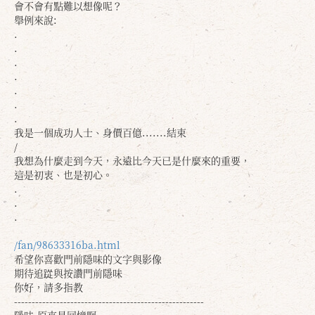
會不會有點難以想像呢？
舉例來說:
.
.
.
.
.
.
.
我是一個成功人士、身價百億.......結束
/
我想為什麼走到今天，永遠比今天已是什麼來的重要，
這是初衷、也是初心。
.
.
.
確定
取消
/fan/98633316ba.html
希望你喜歡門前隱味的文字與影像
期待追踨與按讚門前隱味
你好，請多指教
------------------------------------------------------