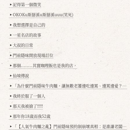
記得第一個微笑
▶
OKOKu斯掰溪u斯掰溪uuu(笑死)
▶
我想選擇是自己的
▶
一星名店的故事
▶
大叔的日常
▶
門前隱味開放現場訂位
▶
那個........其實咖哩飯也是我的店，
▶
仙境傳說
▶
「為什麼門前隱味牛肉麵，讓無數老饕邊吃邊罵、邊罵邊愛？小辣雞揭密！」
▶
我終於服了一個人
▶
那天我被搶了!!!!!
▶
那年你18歲而我52歲
▶
「【人氣牛肉麵之亂】門前隱味預約制崩壞真相：是誰讓老闆心灰意冷？」
▶