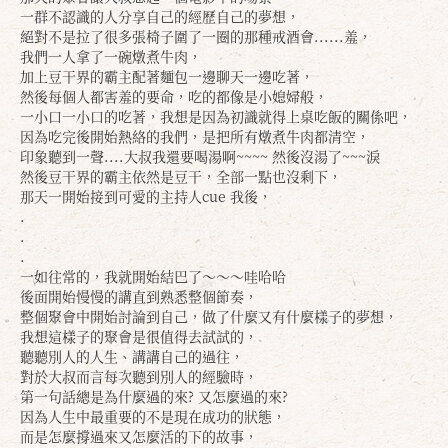
一群不認識的人分享自己的經歷自己的夢想，
絕對不是拉了很多張椅子圍了一圈的那種戒酒會......羞，
我們一人拿了一碗燉煮牛肉，
加上豆干界的霸主配著麵包一邊聊天一邊吃著，
然後每個人都害羞的要命，吃的都像是小媳婦般，
一小口一小口的吃著，我想是因為初識就得上桌吃飯的關係吧，
因為吃完後開始熱絡的我們，是把所有燉煮牛肉都清空，
印象聽到一聲....大叔我還要喝湯啊~~~~ 然後沒湯了~~~淚
然後豆干界的霸主依然是豆干，全部一點也沒剩下，
那天一開始接到可愛的主持人cue 我後，
.
.
.
一如往常的，我就開始結巴了～～～哇哈哈
後面開始慢慢的講直到熟悉整個節奏，
整個聚會中開始討論到自己，做了什麼又有什麼樣子的夢想，
我想這樣子的聚會是很值得去試試的，
聽聽別人的人生、講講自己的過往，
對於大叔而言每次聽到別人的經驗時，
第一句話總是為什麼過的來? 又怎麼過的來?
因為人生中最重要的不是現在成功的狀態，
而是怎麼撐過來又怎麼活的下的故事，