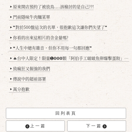
原來開店預約了被放鳥....該檢討的是自己??!
▶
門前隱味牛肉麵菜單
▶
❞對於500盤這次的名單，很抱歉這次讓你們失望了❞
▶
你看的出來這相片的含金量嗎?
▶
❝人生中總有雜音，但你不用每一句都回應❞
▶
🔥台中人限定！限量➊𝟬𝟬𝟬顆「阿伯手工啵啵魚卵爆擊蛋餃」台北已被搶爆2萬顆，最後名額門前隱味只留給你！🥟💥
▶
致瘋狂又倔強的我們
▶
傳說中的超前部署
▶
萬分抱歉
▶
回列表頁
上一篇
下一篇