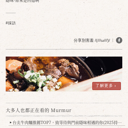
隱味-原來是回憶啊
#採訪
分享別害羞 /(///ω///)/
了解更多
大多人也都正在看的 Murmur
台北牛肉麵推薦TOP7，致等待與門前隱味相遇的你(2025持續更新
▶