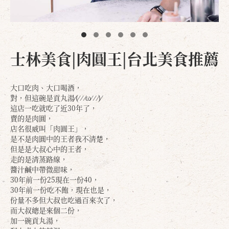
士林美食|肉圓王|台北美食推薦
大口吃肉、大口喝酒，
對，但這碗是貢丸湯⁄(⁄ ⁄ ⁄ω⁄ ⁄ ⁄)⁄
這店一吃就吃了近30年了，
賣的是肉圓，
店名很威叫「肉圓王」，
是不是肉圓中的王者我不清楚，
但是是大叔心中的王者，
走的是清蒸路線，
醬汁鹹中帶微甜味，
30年前一份25現在一份40，
30年前一份吃不飽，現在也是，
份量不多但大叔也吃過百來次了，
而大叔總是來個二份，
加一碗貢丸湯，