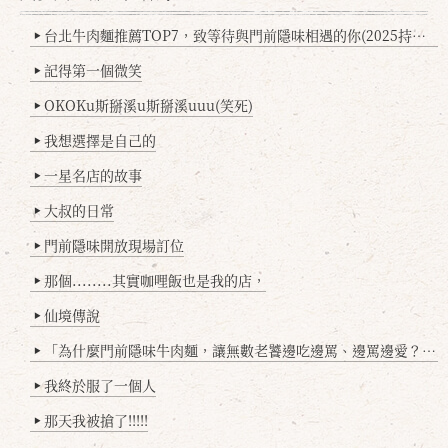
台北牛肉麵推薦TOP7，致等待與門前隱味相遇的你(2025持續更新
▶
記得第一個微笑
▶
OKOKu斯掰溪u斯掰溪uuu(笑死)
▶
我想選擇是自己的
▶
一星名店的故事
▶
大叔的日常
▶
門前隱味開放現場訂位
▶
那個........其實咖哩飯也是我的店，
▶
仙境傳說
▶
「為什麼門前隱味牛肉麵，讓無數老饕邊吃邊罵、邊罵邊愛？小辣雞揭密！」
▶
我終於服了一個人
▶
那天我被搶了!!!!!
▶