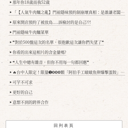
那年你18歲而我52歲
▶
「【人氣牛肉麵之亂】門前隱味預約制崩壞真相：是誰讓老闆心灰意冷？」
▶
原來開店預約了被放鳥....該檢討的是自己??!
▶
門前隱味牛肉麵菜單
▶
❞對於500盤這次的名單，很抱歉這次讓你們失望了❞
▶
你看的出來這相片的含金量嗎?
▶
❝人生中總有雜音，但你不用每一句都回應❞
▶
🔥台中人限定！限量➊𝟬𝟬𝟬顆「阿伯手工啵啵魚卵爆擊蛋餃」台北已被搶爆2萬顆，最後名額門前隱味只留給你！🥟💥
▶
可芋不可求
▶
更好的自己
▶
意想不到的跨界合作
▶
回列表頁