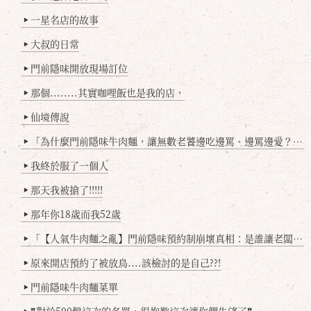
一星名店的故事
▶
大叔的日常
▶
門前隱味開放現場訂位
▶
那個........其實咖哩飯也是我的店，
▶
仙境傳說
▶
「為什麼門前隱味牛肉麵，讓無數老饕邊吃邊罵、邊罵邊愛？小辣雞揭密！」
▶
我終於服了一個人
▶
那天我被搶了!!!!!
▶
那年你18歲而我52歲
▶
「【人氣牛肉麵之亂】門前隱味預約制崩壞真相：是誰讓老闆心灰意冷？」
▶
原來開店預約了被放鳥....該檢討的是自己??!
▶
門前隱味牛肉麵菜單
▶