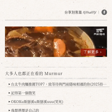
分享別害羞 /(///ω///)/
了解更多
大多人也都正在看的 Murmur
台北牛肉麵推薦TOP7，致等待與門前隱味相遇的你(2025持續更新
▶
記得第一個微笑
▶
OKOKu斯掰溪u斯掰溪uuu(笑死)
▶
我想選擇是自己的
▶