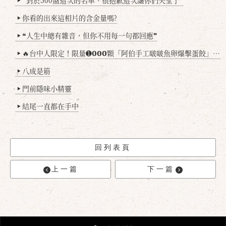
❞對於500盤這次的名單，很抱歉這次讓你們失望了❞
▶
你看的出來這相片的含金量嗎?
▶
❝人生中總有雜音，但你不用每一句都回應❞
▶
🔥台中人限定！限量➊𝟬𝟬𝟬顆「阿伯手工啵啵魚卵爆擊蛋餃」台北已被搶爆2萬顆，最後名額門前隱味只留給你！🥟💥
▶
八成是筋
▶
門前隱味小精靈
▶
結尾一直都在手中
▶
回列表頁
上一篇
下一篇