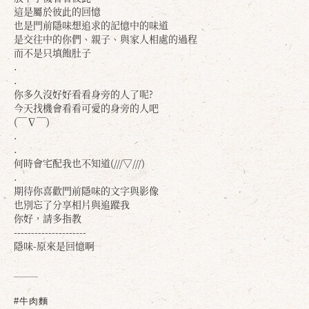
這是屬於彼此的回憶
也是門前隱味想追求的記憶中的味道
是交往中的你們、親子、與家人相處的過程
而不是只填飽肚子
.
.
你多久沒好好看看身旁的人了呢?
今天找機會看看可愛的身旁的人吧
(￣∇￣)
.
.
何時會宅配我也不知道(///▽///)
.
確定
取消
期待你喜歡門前隱味的文字與影像
也別忘了分享相片與追蹤我
你好，請多指教
---------------------
隱味-原來是回憶啊
#牛肉麵