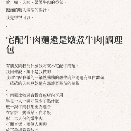
軟、嫩、入味、帶著牛肉的香氣，
飽滿的吸入燉湯的湯汁，
我覺得很可以，
.
宅配牛肉麵還是燉煮牛肉|調理
包
有朋友問我為什麼我將來不宅配牛肉麵。
我回他說，麵不是我做的
我想宅配我做的一鍋熱騰騰的燉牛肉與湯還有紅白蘿蔔
一碟碟的入味豆乾還有那炒著蕃茄的辣椒
.
牛肉麵比較適合獨食或店內享用
畢竟一人一碗好像少了點什麼
燉一鍋牛肉我想更為適合
在家炒上幾道菜，白米飯
配上二人份的燉牛肉
打開音樂，兩個人聊聊
放下手機看看彼此