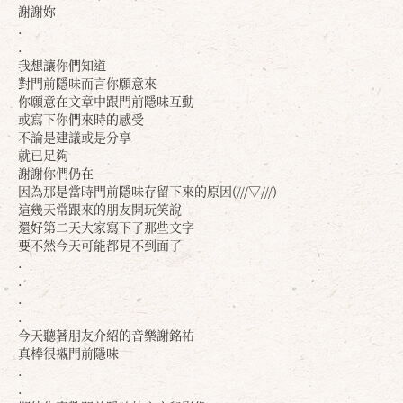
謝謝妳
.
.
我想讓你們知道
對門前隱味而言你願意來
你願意在文章中跟門前隱味互動
或寫下你們來時的感受
不論是建議或是分享
就已足夠
謝謝你們仍在
因為那是當時門前隱味存留下來的原因(///▽///)
這幾天常跟來的朋友開玩笑說
還好第二天大家寫下了那些文字
要不然今天可能都見不到面了
.
.
.
.
今天聽著朋友介紹的音樂謝銘祐
真棒很襯門前隱味
.
.