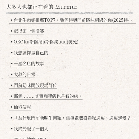
大多人也都正在看的 Murmur
台北牛肉麵推薦TOP7，致等待與門前隱味相遇的你(2025持續更新
▶
記得第一個微笑
▶
OKOKu斯掰溪u斯掰溪uuu(笑死)
▶
我想選擇是自己的
▶
一星名店的故事
▶
大叔的日常
▶
門前隱味開放現場訂位
▶
那個........其實咖哩飯也是我的店，
▶
仙境傳說
▶
「為什麼門前隱味牛肉麵，讓無數老饕邊吃邊罵、邊罵邊愛？小辣雞揭密！」
▶
我終於服了一個人
▶