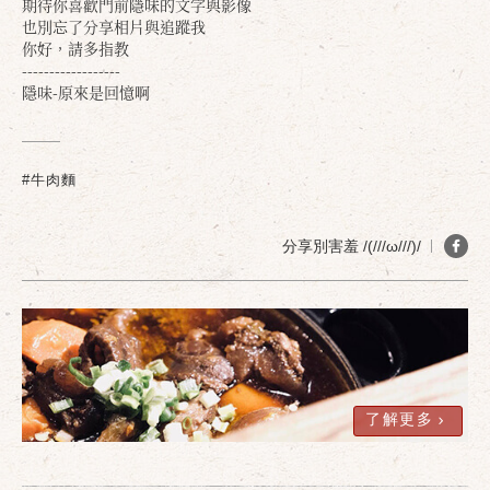
期待你喜歡門前隱味的文字與影像
也別忘了分享相片與追蹤我
你好，請多指教
------------------
隱味-原來是回憶啊
確定
取消
#牛肉麵
分享別害羞 /(///ω///)/
了解更多