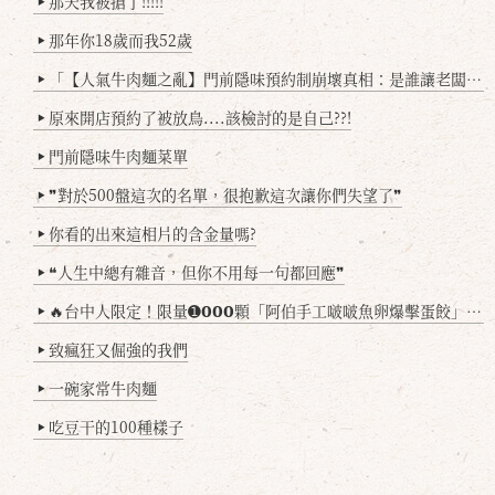
那天我被搶了!!!!!
▶
那年你18歲而我52歲
▶
「【人氣牛肉麵之亂】門前隱味預約制崩壞真相：是誰讓老闆心灰意冷？」
▶
原來開店預約了被放鳥....該檢討的是自己??!
▶
門前隱味牛肉麵菜單
▶
❞對於500盤這次的名單，很抱歉這次讓你們失望了❞
▶
你看的出來這相片的含金量嗎?
▶
❝人生中總有雜音，但你不用每一句都回應❞
▶
🔥台中人限定！限量➊𝟬𝟬𝟬顆「阿伯手工啵啵魚卵爆擊蛋餃」台北已被搶爆2萬顆，最後名額門前隱味只留給你！🥟💥
▶
致瘋狂又倔強的我們
▶
一碗家常牛肉麵
▶
吃豆干的100種樣子
▶