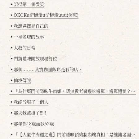
記得第一個微笑
▶
OKOKu斯掰溪u斯掰溪uuu(笑死)
▶
我想選擇是自己的
▶
一星名店的故事
▶
大叔的日常
▶
門前隱味開放現場訂位
▶
那個........其實咖哩飯也是我的店，
▶
仙境傳說
▶
「為什麼門前隱味牛肉麵，讓無數老饕邊吃邊罵、邊罵邊愛？小辣雞揭密！」
▶
我終於服了一個人
▶
那天我被搶了!!!!!
▶
那年你18歲而我52歲
▶
「【人氣牛肉麵之亂】門前隱味預約制崩壞真相：是誰讓老闆心灰意冷？」
▶