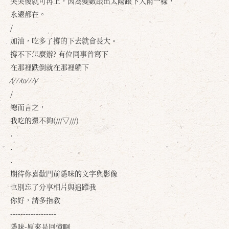
哭哭後就可再上，因為變數跟出太陽跟下大雨一樣，
永遠都在。
/
加油，吃多了撐的下去就會長大。
撐不下怎麼辦? 有位同事曾寫下
在那裡跌倒就在那裡躺下
⁄(⁄ ⁄ ⁄ω⁄ ⁄ ⁄)⁄
/
總而言之，
我吃的還不夠(///▽///)
.
.
.
確定
取消
期待你喜歡門前隱味的文字與影像
也別忘了分享相片與追蹤我
你好，請多指教
------------------
隱味-原來是回憶啊