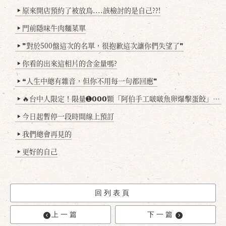
原來開店預約了被放鳥....該檢討的是自己??!
▶
門前隱味牛肉麵菜單
▶
❞對於500盤這次的名單，很抱歉這次讓你們失望了❞
▶
你看的出來這相片的含金量嗎?
▶
❝人生中總有雜音，但你不用每一句都回應❞
▶
🔥台中人限定！限量➊𝟬𝟬𝟬顆「阿伯手工啵啵魚卵爆擊蛋餃」台北已被搶爆2萬顆，最後名額門前隱味只留給你！🥟💥
▶
今日起暫停一段時間線上預訂
▶
我們總會再見的
▶
更好的自己
▶
回列表頁
上一篇
下一篇