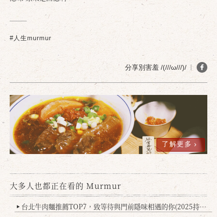
#人生murmur
分享別害羞 /(///ω///)/
了解更多
大多人也都正在看的 Murmur
台北牛肉麵推薦TOP7，致等待與門前隱味相遇的你(2025持續更新
▶