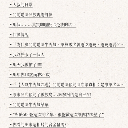
大叔的日常
▶
門前隱味開放現場訂位
▶
那個........其實咖哩飯也是我的店，
▶
仙境傳說
▶
「為什麼門前隱味牛肉麵，讓無數老饕邊吃邊罵、邊罵邊愛？小辣雞揭密！」
▶
我終於服了一個人
▶
那天我被搶了!!!!!
▶
那年你18歲而我52歲
▶
「【人氣牛肉麵之亂】門前隱味預約制崩壞真相：是誰讓老闆心灰意冷？」
▶
原來開店預約了被放鳥....該檢討的是自己??!
▶
門前隱味牛肉麵菜單
▶
❞對於500盤這次的名單，很抱歉這次讓你們失望了❞
▶
你看的出來這相片的含金量嗎?
▶