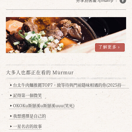
分享別害羞 /(///ω///)/
了解更多
大多人也都正在看的 Murmur
確定
取消
台北牛肉麵推薦TOP7，致等待與門前隱味相遇的你(2025持續更新
▶
記得第一個微笑
▶
OKOKu斯掰溪u斯掰溪uuu(笑死)
▶
我想選擇是自己的
▶
一星名店的故事
▶