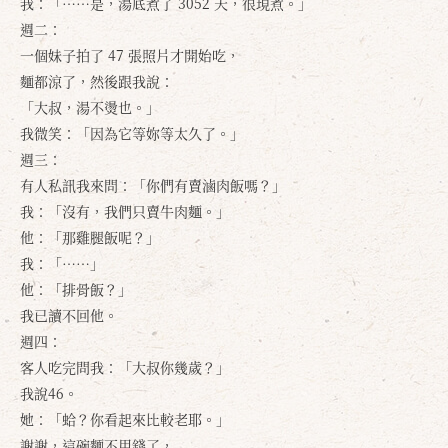
我：「⋯⋯是，湯底煮了 3052 天，很現煮。」
週二：
一個妹子拍了 47 張照片才開始吃，
麵都涼了，然後跟我說：
「大叔，湯不燙也。」
我微笑：「因為它等妳等太久了。」
週三：
有人私訊我來問：「你們有賣滷肉飯嗎？」
我：「沒有，我們只賣牛肉麵。」
他：「那雞腿飯呢？」
我：「⋯⋯」
他：「排骨飯？」
我已讀不回他。
週四：
客人吃完問我：「大叔你幾歲？」
我說46。
她：「蛤？你看起來比較老耶。」
謝謝，這碗麵不用錢了，