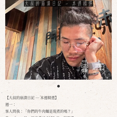
【大叔的崩潰日記 — 本週精選】
週一：
客人問我：「你們的牛肉麵是現煮的嗎？」