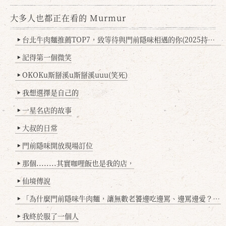
大多人也都正在看的 Murmur
台北牛肉麵推薦TOP7，致等待與門前隱味相遇的你(2025持續更新
▶
記得第一個微笑
▶
OKOKu斯掰溪u斯掰溪uuu(笑死)
▶
我想選擇是自己的
▶
一星名店的故事
▶
大叔的日常
▶
門前隱味開放現場訂位
▶
那個........其實咖哩飯也是我的店，
▶
仙境傳說
▶
「為什麼門前隱味牛肉麵，讓無數老饕邊吃邊罵、邊罵邊愛？小辣雞揭密！」
▶
我終於服了一個人
▶