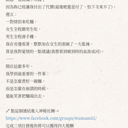
因為妳已經讓我付出了代價(最後她還是付了，怕下次來不了)。
週五：
一對情侶來吃麵，
女生全程餵男生吃，
男生全程滑手機，
我在旁邊看著，默默加在女生的那碗了一大匙辣，
算是我對愛情的一點建議(我想看到嗆到時的血流成河)。
——
開店這麼多年，
我學到最重要的一件事：
不是怎麼煮好一碗麵，
而是怎麼在崩潰的時候，
還能笑著把麵端出去。
確定
取消
🔗 點這個連結進入神秘社團→
https://www.facebook.com/groups/wumamiii/
完成三項任務後你將可以獲得四大報酬