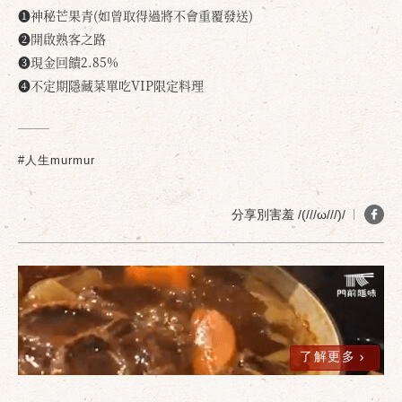
❶神秘芒果青(如曾取得過將不會重覆發送)
❷開啟熟客之路
❸現金回饋2.85%
❹不定期隱藏菜單吃VIP限定料理
#人生murmur
分享別害羞 /(///ω///)/
了解更多