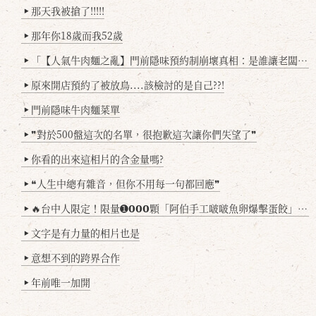
那天我被搶了!!!!!
▶
那年你18歲而我52歲
▶
「【人氣牛肉麵之亂】門前隱味預約制崩壞真相：是誰讓老闆心灰意冷？」
▶
原來開店預約了被放鳥....該檢討的是自己??!
▶
門前隱味牛肉麵菜單
▶
❞對於500盤這次的名單，很抱歉這次讓你們失望了❞
▶
你看的出來這相片的含金量嗎?
▶
❝人生中總有雜音，但你不用每一句都回應❞
▶
🔥台中人限定！限量➊𝟬𝟬𝟬顆「阿伯手工啵啵魚卵爆擊蛋餃」台北已被搶爆2萬顆，最後名額門前隱味只留給你！🥟💥
▶
文字是有力量的相片也是
▶
意想不到的跨界合作
▶
年前唯一加開
▶