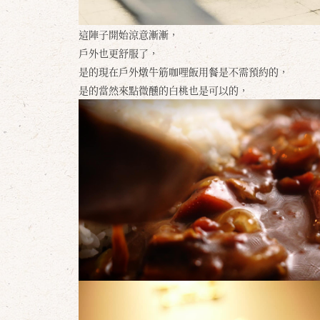
這陣子開始涼意漸漸，
戶外也更舒服了，
是的現在戶外燉牛筋咖哩飯用餐是不需預約的，
是的當然來點微醺的白桃也是可以的，