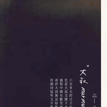
但期待這些文字能夠給你些溫暖
或許大叔無法給妳明確的答案
過程中偶有歡笑時有淚水
也是大叔支撐下去的最大動力
立