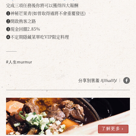
完成三項任務後你將可以獲得四大報酬
❶神秘芒果青(如曾取得過將不會重覆發送)
❷開啟熟客之路
❸現金回饋2.85%
❹不定期隱藏菜單吃VIP限定料理
確定
取消
#人生murmur
分享別害羞 /(///ω///)/
了解更多