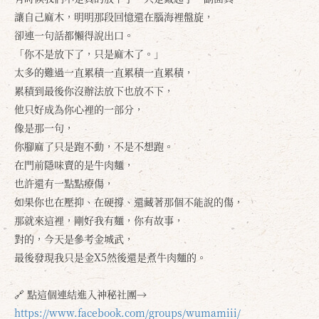
讓自己麻木，明明那段回憶還在腦海裡盤旋，
卻連一句話都懶得說出口。
「你不是放下了，只是麻木了。」
太多的難過一直累積一直累積一直累積，
累積到最後你沒辦法放下也放不下，
他只好成為你心裡的一部分，
像是那一句，
你腳麻了只是跑不動，不是不想跑。
在門前隱味賣的是牛肉麵，
也許還有一點點療傷，
如果你也在壓抑、在硬撐、還藏著那個不能說的傷，
那就來這裡，剛好我有麵，你有故事，
對的，今天是參考金城武，
最後發現我只是金X5然後還是煮牛肉麵的。
🔗 點這個連結進入神秘社團→
https://www.facebook.com/groups/wumamiii/