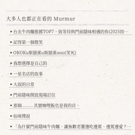
大多人也都正在看的 Murmur
台北牛肉麵推薦TOP7，致等待與門前隱味相遇的你(2025持續更新
▶
記得第一個微笑
▶
OKOKu斯掰溪u斯掰溪uuu(笑死)
▶
我想選擇是自己的
▶
一星名店的故事
▶
大叔的日常
▶
門前隱味開放現場訂位
▶
那個........其實咖哩飯也是我的店，
▶
仙境傳說
▶
「為什麼門前隱味牛肉麵，讓無數老饕邊吃邊罵、邊罵邊愛？小辣雞揭密！」
▶