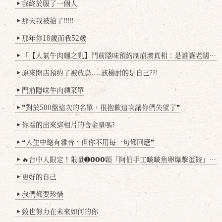
我終於服了一個人
▶
那天我被搶了!!!!!
▶
那年你18歲而我52歲
▶
「【人氣牛肉麵之亂】門前隱味預約制崩壞真相：是誰讓老闆心灰意冷？」
▶
原來開店預約了被放鳥....該檢討的是自己??!
▶
門前隱味牛肉麵菜單
▶
❞對於500盤這次的名單，很抱歉這次讓你們失望了❞
▶
你看的出來這相片的含金量嗎?
▶
❝人生中總有雜音，但你不用每一句都回應❞
▶
🔥台中人限定！限量➊𝟬𝟬𝟬顆「阿伯手工啵啵魚卵爆擊蛋餃」台北已被搶爆2萬顆，最後名額門前隱味只留給你！🥟💥
▶
更好的自己
▶
我們都要珍惜
▶
致也努力在未來如何的你
▶