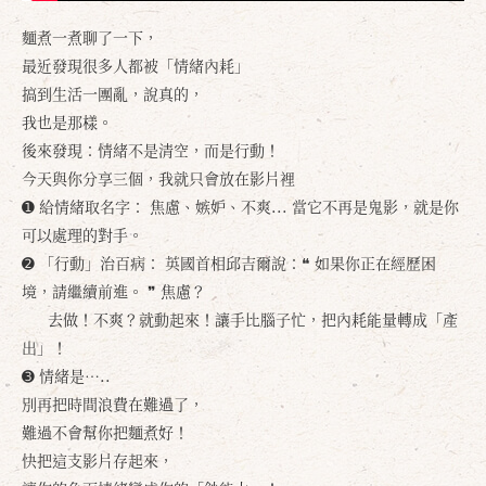
麵煮一煮聊了一下，
最近發現很多人都被「情緒內耗」
搞到生活一團亂，說真的，
我也是那樣。
後來發現：情緒不是清空，而是行動！
今天與你分享三個，我就只會放在影片裡
➊ 給情緒取名字： 焦慮、嫉妒、不爽... 當它不再是鬼影，就是你
可以處理的對手。
➋ 「行動」治百病： 英國首相邱吉爾說：❝ 如果你正在經歷困
境，請繼續前進。 ❞ 焦慮？
去做！不爽？就動起來！讓手比腦子忙，把內耗能量轉成「產
出」！
➌ 情緒是…..
別再把時間浪費在難過了，
難過不會幫你把麵煮好！
快把這支影片存起來，