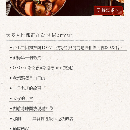
了解更多
大多人也都正在看的 Murmur
台北牛肉麵推薦TOP7，致等待與門前隱味相遇的你(2025持續更新
▶
記得第一個微笑
▶
OKOKu斯掰溪u斯掰溪uuu(笑死)
▶
我想選擇是自己的
▶
一星名店的故事
▶
大叔的日常
▶
門前隱味開放現場訂位
▶
那個........其實咖哩飯也是我的店，
▶
仙境傳說
▶