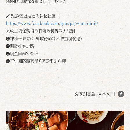
讓你的負面情緒變成你的「鈔能力」！
🔗 點這個連結進入神秘社團→
https://www.facebook.com/groups/wumamiii/
完成三項任務後你將可以獲得四大報酬
❶神秘芒果青(如曾取得過將不會重覆發送)
❷開啟熟客之路
❸現金回饋2.85%
❹不定期隱藏菜單吃VIP限定料理
分享別害羞 /(///ω///)/
確定
取消