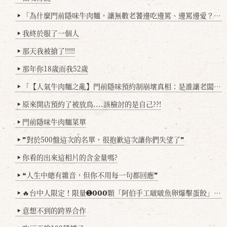
「為什麼門前隱味牛肉麵，讓無數老饕邊吃邊罵、邊罵邊愛？小辣雞揭密！」
▶
我終於服了一個人
▶
那天我被搶了!!!!!
▶
那年你18歲而我52歲
▶
「【人氣牛肉麵之亂】門前隱味預約制崩壞真相：是誰讓老闆心灰意冷？」
▶
原來開店預約了被放鳥....該檢討的是自己??!
▶
門前隱味牛肉麵菜單
▶
❞對於500盤這次的名單，很抱歉這次讓你們失望了❞
▶
你看的出來這相片的含金量嗎?
▶
❝人生中總有雜音，但你不用每一句都回應❞
▶
🔥台中人限定！限量➊𝟬𝟬𝟬顆「阿伯手工啵啵魚卵爆擊蛋餃」台北已被搶爆2萬顆，最後名額門前隱味只留給你！🥟💥
▶
意想不到的跨界合作
▶