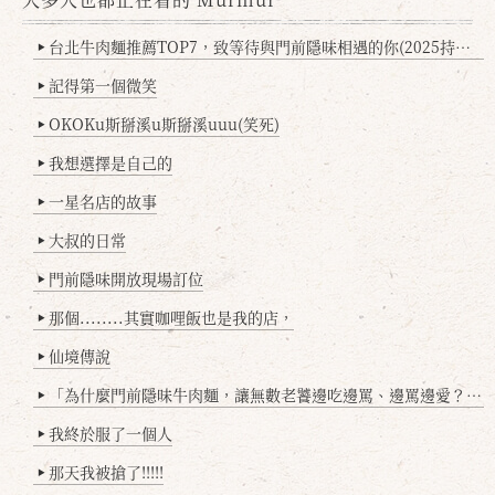
台北牛肉麵推薦TOP7，致等待與門前隱味相遇的你(2025持續更新
▶
記得第一個微笑
▶
OKOKu斯掰溪u斯掰溪uuu(笑死)
▶
我想選擇是自己的
▶
一星名店的故事
▶
大叔的日常
▶
門前隱味開放現場訂位
▶
那個........其實咖哩飯也是我的店，
▶
仙境傳說
▶
「為什麼門前隱味牛肉麵，讓無數老饕邊吃邊罵、邊罵邊愛？小辣雞揭密！」
▶
我終於服了一個人
▶
那天我被搶了!!!!!
▶