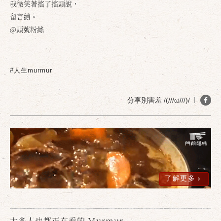
我微笑著搖了搖頭說，
留言續。
@頭號粉絲
#人生murmur
分享別害羞 /(///ω///)/
確定
取消
了解更多
大多人也都正在看的 Murmur