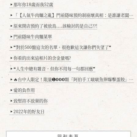
那年你18歲而我52歲
▶
「【人氣牛肉麵之亂】門前隱味預約制崩壞真相：是誰讓老闆心灰意冷？」
▶
原來開店預約了被放鳥....該檢討的是自己??!
▶
門前隱味牛肉麵菜單
▶
❞對於500盤這次的名單，很抱歉這次讓你們失望了❞
▶
你看的出來這相片的含金量嗎?
▶
❝人生中總有雜音，但你不用每一句都回應❞
▶
🔥台中人限定！限量➊𝟬𝟬𝟬顆「阿伯手工啵啵魚卵爆擊蛋餃」台北已被搶爆2萬顆，最後名額門前隱味只留給你！🥟💥
▶
愛的負作用
▶
致堅持不放棄的你
▶
2022年的好友日
▶
回列表頁