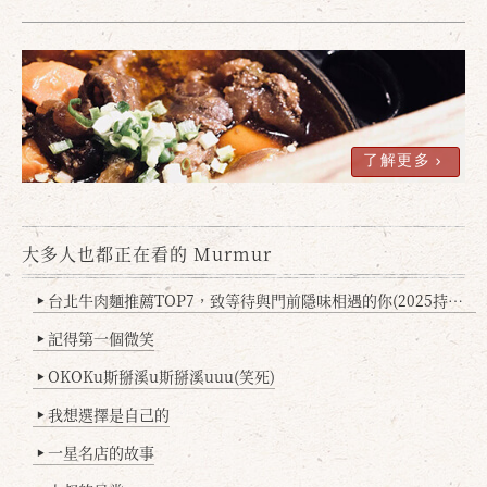
了解更多
大多人也都正在看的 Murmur
台北牛肉麵推薦TOP7，致等待與門前隱味相遇的你(2025持續更新
▶
記得第一個微笑
▶
OKOKu斯掰溪u斯掰溪uuu(笑死)
▶
我想選擇是自己的
▶
一星名店的故事
▶