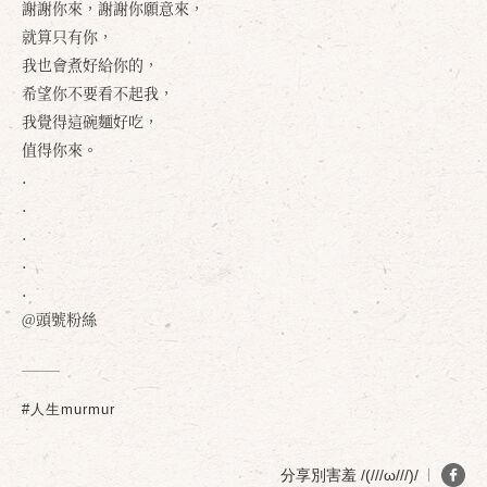
謝謝你來，謝謝你願意來，
就算只有你，
我也會煮好給你的，
希望你不要看不起我，
我覺得這碗麵好吃，
值得你來。
.
.
.
.
確定
取消
.
@頭號粉絲
#人生murmur
分享別害羞 /(///ω///)/