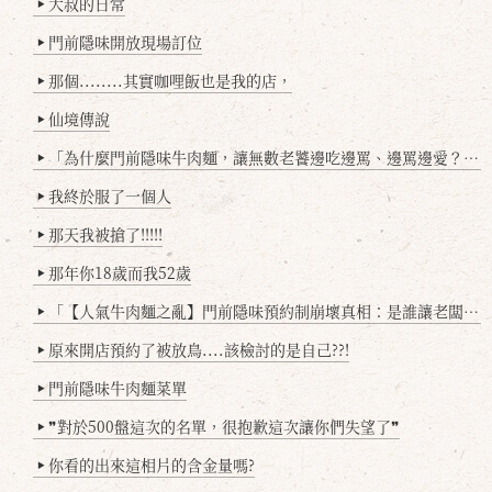
大叔的日常
▶
門前隱味開放現場訂位
▶
那個........其實咖哩飯也是我的店，
▶
仙境傳說
▶
「為什麼門前隱味牛肉麵，讓無數老饕邊吃邊罵、邊罵邊愛？小辣雞揭密！」
▶
我終於服了一個人
▶
那天我被搶了!!!!!
▶
那年你18歲而我52歲
▶
「【人氣牛肉麵之亂】門前隱味預約制崩壞真相：是誰讓老闆心灰意冷？」
▶
原來開店預約了被放鳥....該檢討的是自己??!
▶
門前隱味牛肉麵菜單
▶
❞對於500盤這次的名單，很抱歉這次讓你們失望了❞
▶
你看的出來這相片的含金量嗎?
▶