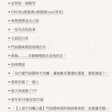
記得第一個微笑
▶
OKOKu斯掰溪u斯掰溪uuu(笑死)
▶
我想選擇是自己的
▶
一星名店的故事
▶
大叔的日常
▶
門前隱味開放現場訂位
▶
那個........其實咖哩飯也是我的店，
▶
仙境傳說
▶
「為什麼門前隱味牛肉麵，讓無數老饕邊吃邊罵、邊罵邊愛？小辣雞揭密！」
▶
我終於服了一個人
▶
那天我被搶了!!!!!
▶
那年你18歲而我52歲
▶
「【人氣牛肉麵之亂】門前隱味預約制崩壞真相：是誰讓老闆心灰意冷？」
▶