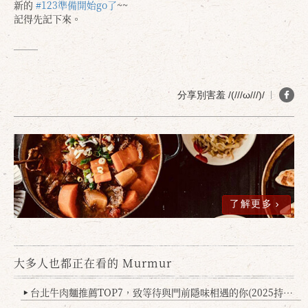
新的
#123準備開始go了
~~
記得先記下來。
分享別害羞 /(///ω///)/
了解更多
大多人也都正在看的 Murmur
台北牛肉麵推薦TOP7，致等待與門前隱味相遇的你(2025持續更新
▶