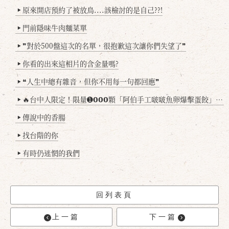
原來開店預約了被放鳥....該檢討的是自己??!
▶
門前隱味牛肉麵菜單
▶
❞對於500盤這次的名單，很抱歉這次讓你們失望了❞
▶
你看的出來這相片的含金量嗎?
▶
❝人生中總有雜音，但你不用每一句都回應❞
▶
🔥台中人限定！限量➊𝟬𝟬𝟬顆「阿伯手工啵啵魚卵爆擊蛋餃」台北已被搶爆2萬顆，最後名額門前隱味只留給你！🥟💥
▶
傳說中的香腸
▶
找台階的你
▶
有時仍迷惘的我們
▶
回列表頁
上一篇
下一篇