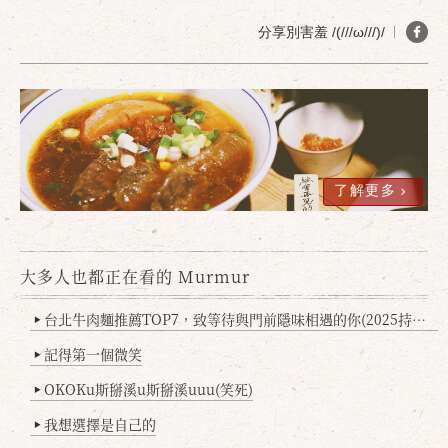
分享別害羞 /(///ω///)/
了解更多
大多人也都正在看的 Murmur
台北牛肉麵推薦TOP7，致等待與門前隱味相遇的你(2025持續更新
▶
記得第一個微笑
▶
OKOKu斯掰溪u斯掰溪uuu(笑死)
▶
我想選擇是自己的
▶