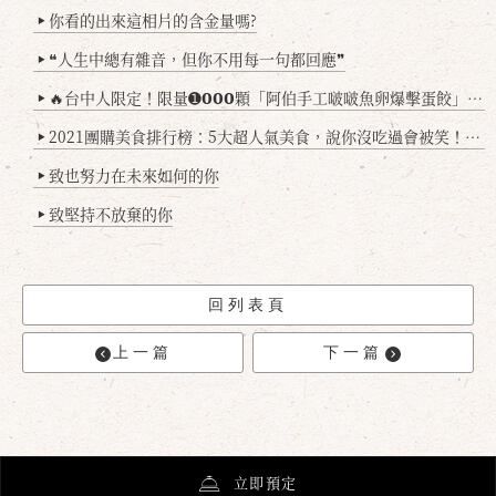
你看的出來這相片的含金量嗎?
▶
❝人生中總有雜音，但你不用每一句都回應❞
▶
🔥台中人限定！限量➊𝟬𝟬𝟬顆「阿伯手工啵啵魚卵爆擊蛋餃」台北已被搶爆2萬顆，最後名額門前隱味只留給你！🥟💥
▶
2021團購美食排行榜：5大超人氣美食，說你沒吃過會被笑！(持續更新
▶
致也努力在未來如何的你
▶
致堅持不放棄的你
▶
回列表頁
上一篇
下一篇
立即預定