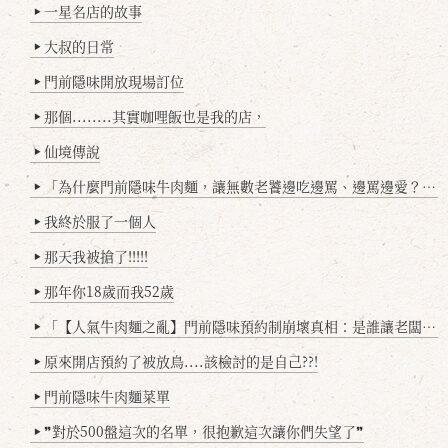
一星名店的故事
▶
大叔的日常
▶
門前隱味開放現場訂位
▶
那個........其實咖哩飯也是我的店，
▶
仙境傳說
▶
「為什麼門前隱味牛肉麵，讓無數老饕邊吃邊罵、邊罵邊愛？小辣雞揭密！」
▶
我終於服了一個人
▶
那天我被搶了!!!!!
▶
那年你18歲而我52歲
▶
「【人氣牛肉麵之亂】門前隱味預約制崩壞真相：是誰讓老闆心灰意冷？」
▶
原來開店預約了被放鳥....該檢討的是自己??!
▶
門前隱味牛肉麵菜單
▶
❞對於500盤這次的名單，很抱歉這次讓你們失望了❞
▶