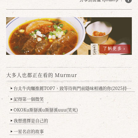
了解更多
大多人也都正在看的 Murmur
確定
取消
台北牛肉麵推薦TOP7，致等待與門前隱味相遇的你(2025持續更新
▶
記得第一個微笑
▶
OKOKu斯掰溪u斯掰溪uuu(笑死)
▶
我想選擇是自己的
▶
一星名店的故事
▶