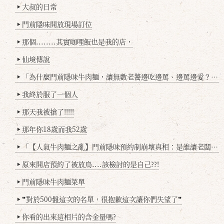
大叔的日常
▶
門前隱味開放現場訂位
▶
那個........其實咖哩飯也是我的店，
▶
仙境傳說
▶
「為什麼門前隱味牛肉麵，讓無數老饕邊吃邊罵、邊罵邊愛？小辣雞揭密！」
▶
我終於服了一個人
▶
那天我被搶了!!!!!
▶
那年你18歲而我52歲
▶
「【人氣牛肉麵之亂】門前隱味預約制崩壞真相：是誰讓老闆心灰意冷？」
▶
原來開店預約了被放鳥....該檢討的是自己??!
▶
門前隱味牛肉麵菜單
▶
❞對於500盤這次的名單，很抱歉這次讓你們失望了❞
▶
你看的出來這相片的含金量嗎?
▶