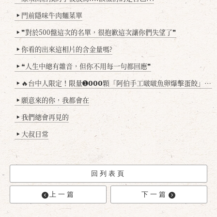
門前隱味牛肉麵菜單
▶
❞對於500盤這次的名單，很抱歉這次讓你們失望了❞
▶
你看的出來這相片的含金量嗎?
▶
❝人生中總有雜音，但你不用每一句都回應❞
▶
🔥台中人限定！限量➊𝟬𝟬𝟬顆「阿伯手工啵啵魚卵爆擊蛋餃」台北已被搶爆2萬顆，最後名額門前隱味只留給你！🥟💥
▶
願意來的你，我都會在
▶
我們總會再見的
▶
大叔日常
▶
回列表頁
上一篇
下一篇