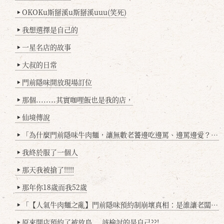
OKOKu斯掰溪u斯掰溪uuu(笑死)
▶
我想選擇是自己的
▶
一星名店的故事
▶
大叔的日常
▶
門前隱味開放現場訂位
▶
那個........其實咖哩飯也是我的店，
▶
仙境傳說
▶
「為什麼門前隱味牛肉麵，讓無數老饕邊吃邊罵、邊罵邊愛？小辣雞揭密！」
▶
我終於服了一個人
▶
那天我被搶了!!!!!
▶
那年你18歲而我52歲
▶
「【人氣牛肉麵之亂】門前隱味預約制崩壞真相：是誰讓老闆心灰意冷？」
▶
原來開店預約了被放鳥....該檢討的是自己??!
▶