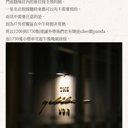
門前隱味店內的座位採全預約制，
一星名店則採隨時來都可以有不需要預約，
而其中需要注意的是，
因為戶外用餐區在中午時間非常熱，
所以1200到1730點建議外帶我們也有開放uber跟panda，
而1730後小燈串亮起午後晚風徐徐，