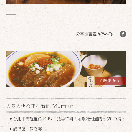
分享別害羞 /(///ω///)/
了解更多
大多人也都正在看的 Murmur
台北牛肉麵推薦TOP7，致等待與門前隱味相遇的你(2025持續更新
▶
記得第一個微笑
▶