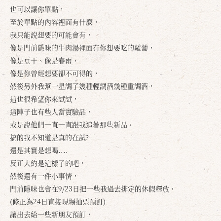
也可以讓你單點，
至於單點的內容裡面有什麼，
我只能說想要的可能會有，
確定
取消
像是門前隱味的牛肉湯裡面有你想要吃的蘿蔔，
像是豆干、像是春雨，
像是你曾經想要卻不可得的，
然後另外我幫一星調了幾種輕調酒幾種重調酒，
這也很希望你來試試，
這陣子也有些人當實驗品，
或是說他們一直一直跟我追著那些新品，
搞的我不知道是真的在試?
還是其實是想喝....
反正大約是這樣子的吧，
然後還有一件小事情，
門前隱味也會在9/23日把一些我過去排定的休假釋放，
(修正為24日直接現場抽票預訂)
讓出去給一些新朋友預訂，