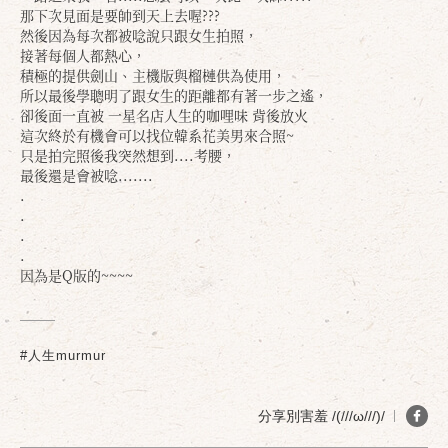
那下次見面是要帥到天上去喔???
然後因為每次都被唸說只跟女生拍照，
接著每個人都熱心，
積極的提供劍山、主機版與榴槤供為使用，
所以最後學聰明了跟女生的距離都有著一步之遙，
卻後面一直被 一星名店人生的咖哩味 背後放火
這次終於有機會可以找位韓系花美男來合照~
只是拍完照後我突然想到....考腰，
最後還是會被唸.......
.
.
.
.
因為是Q版的~~~~
#人生murmur
分享別害羞 /(///ω///)/