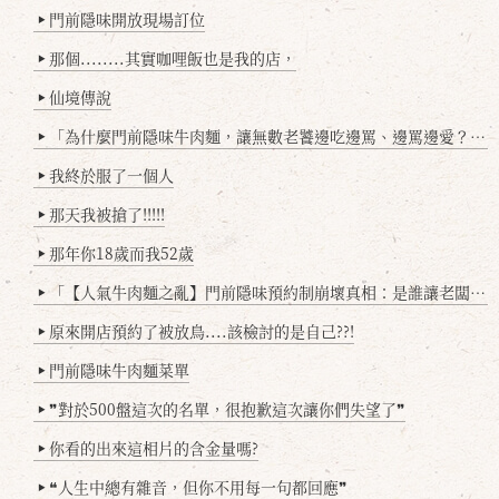
門前隱味開放現場訂位
▶
那個........其實咖哩飯也是我的店，
▶
仙境傳說
▶
「為什麼門前隱味牛肉麵，讓無數老饕邊吃邊罵、邊罵邊愛？小辣雞揭密！」
▶
我終於服了一個人
▶
那天我被搶了!!!!!
▶
那年你18歲而我52歲
▶
「【人氣牛肉麵之亂】門前隱味預約制崩壞真相：是誰讓老闆心灰意冷？」
▶
原來開店預約了被放鳥....該檢討的是自己??!
▶
門前隱味牛肉麵菜單
▶
❞對於500盤這次的名單，很抱歉這次讓你們失望了❞
▶
你看的出來這相片的含金量嗎?
▶
❝人生中總有雜音，但你不用每一句都回應❞
▶