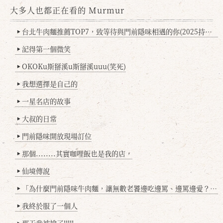
大多人也都正在看的 Murmur
台北牛肉麵推薦TOP7，致等待與門前隱味相遇的你(2025持續更新
▶
記得第一個微笑
▶
OKOKu斯掰溪u斯掰溪uuu(笑死)
▶
我想選擇是自己的
▶
一星名店的故事
▶
大叔的日常
▶
門前隱味開放現場訂位
▶
那個........其實咖哩飯也是我的店，
▶
仙境傳說
▶
「為什麼門前隱味牛肉麵，讓無數老饕邊吃邊罵、邊罵邊愛？小辣雞揭密！」
▶
我終於服了一個人
▶