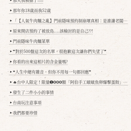
那天我被搶了!!!!!
▶
那年你18歲而我52歲
▶
「【人氣牛肉麵之亂】門前隱味預約制崩壞真相：是誰讓老闆心灰意冷？」
▶
原來開店預約了被放鳥....該檢討的是自己??!
▶
門前隱味牛肉麵菜單
▶
❞對於500盤這次的名單，很抱歉這次讓你們失望了❞
▶
你看的出來這相片的含金量嗎?
▶
❝人生中總有雜音，但你不用每一句都回應❞
▶
🔥台中人限定！限量➊𝟬𝟬𝟬顆「阿伯手工啵啵魚卵爆擊蛋餃」台北已被搶爆2萬顆，最後名額門前隱味只留給你！🥟💥
▶
發生了二件小小的事情
▶
台南玩注意事項
▶
我們都要珍惜
▶