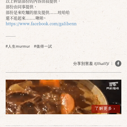
以上幹話部份的內容由叔提供，
部份由同事提供，
部份是來吃麵的朋友提供......哇哈哈
還不追起來.......啾咪~
https://www.facebook.com/galibenn
#人生murmur
#值得一試
分享別害羞 /(///ω///)/
確定
取消
了解更多