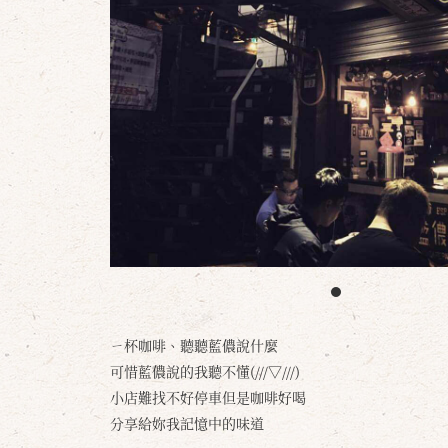
ㄧ杯咖啡、聽聽藍儂說什麼
可惜藍儂說的我聽不懂(///▽///)
小店難找不好停車但是咖啡好喝
分享給妳我記憶中的味道