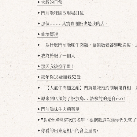
大叔的日常
▶
門前隱味開放現場訂位
▶
那個........其實咖哩飯也是我的店，
▶
仙境傳說
▶
「為什麼門前隱味牛肉麵，讓無數老饕邊吃邊罵、邊罵邊
▶
我終於服了一個人
▶
那天我被搶了!!!!!
▶
那年你18歲而我52歲
▶
「【人氣牛肉麵之亂】門前隱味預約制崩壞真相：是誰
▶
原來開店預約了被放鳥....該檢討的是自己??!
▶
門前隱味牛肉麵菜單
▶
❞對於500盤這次的名單，很抱歉這次讓你們失望了
▶
你看的出來這相片的含金量嗎?
▶