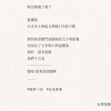
妳也喝過了嗎？
藍儂說
台北市士林區文林路110巷13號
期待妳喜歡門前隱味的文字與影像
也別忘了分享相片與追蹤我
妳好，請多指教
我們十月見
-------------------
隱味-原來是回憶啊
#值得一試
#台北美食
分享別害羞 /