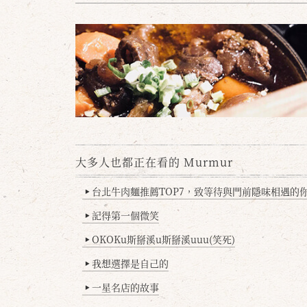
大多人也都正在看的 Murmur
台北牛肉麵推薦TOP7，致等待與門前隱味相遇的你(
▶
記得第一個微笑
▶
OKOKu斯掰溪u斯掰溪uuu(笑死)
▶
我想選擇是自己的
▶
一星名店的故事
▶