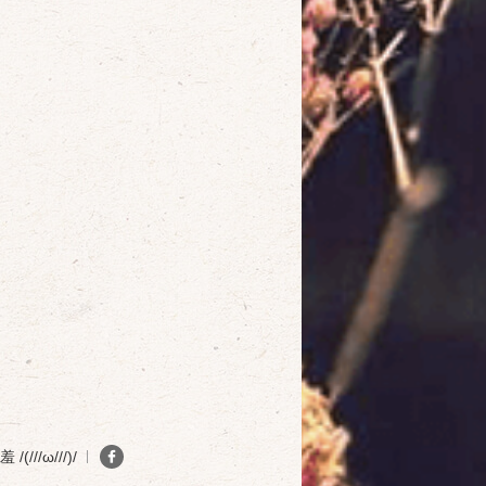
(///ω///)/
確定
取消