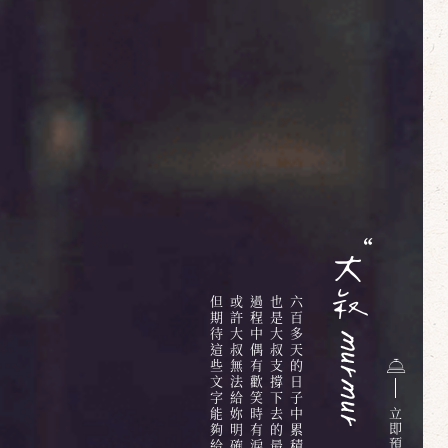
但期待這些文字能夠給你些溫暖
或許大叔無法給妳明確的答案
過程中偶有歡笑時有淚水
也是大叔支撐下去的最大動力
六百多天的日子中累積的無限情感與回憶
立
即
預