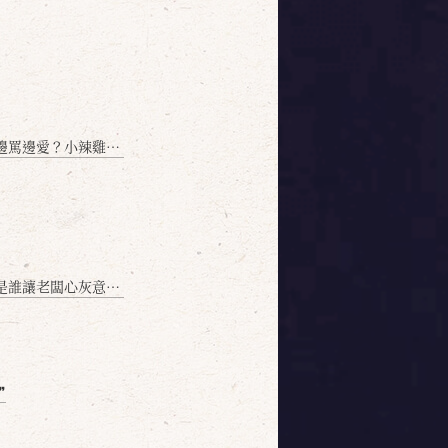
愛？小辣雞揭密！」
讓老闆心灰意冷？」
❞