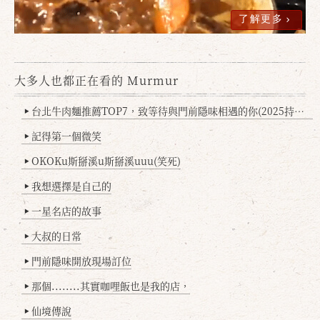
了解更多
大多人也都正在看的 Murmur
台北牛肉麵推薦TOP7，致等待與門前隱味相遇的你(2025持續更新
▶
確定
取消
記得第一個微笑
▶
OKOKu斯掰溪u斯掰溪uuu(笑死)
▶
我想選擇是自己的
▶
一星名店的故事
▶
大叔的日常
▶
門前隱味開放現場訂位
▶
那個........其實咖哩飯也是我的店，
▶
仙境傳說
▶