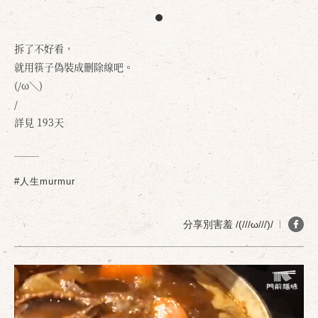
拆了不好看，
就用筷子偽裝成刪除線吧。
(/ω＼)
/
詳見 193天
#人生murmur
分享別害羞 /(///ω///)/