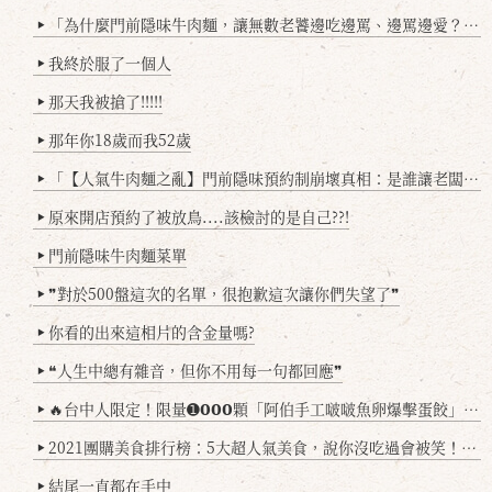
「為什麼門前隱味牛肉麵，讓無數老饕邊吃邊罵、邊罵邊愛？小辣雞揭密！」
▶
我終於服了一個人
▶
那天我被搶了!!!!!
▶
那年你18歲而我52歲
▶
「【人氣牛肉麵之亂】門前隱味預約制崩壞真相：是誰讓老闆心灰意冷？」
▶
原來開店預約了被放鳥....該檢討的是自己??!
▶
門前隱味牛肉麵菜單
▶
❞對於500盤這次的名單，很抱歉這次讓你們失望了❞
▶
你看的出來這相片的含金量嗎?
▶
❝人生中總有雜音，但你不用每一句都回應❞
▶
🔥台中人限定！限量➊𝟬𝟬𝟬顆「阿伯手工啵啵魚卵爆擊蛋餃」台北已被搶爆2萬顆，最後名額門前隱味只留給你！🥟💥
▶
2021團購美食排行榜：5大超人氣美食，說你沒吃過會被笑！(持續更新
▶
結尾一直都在手中
▶