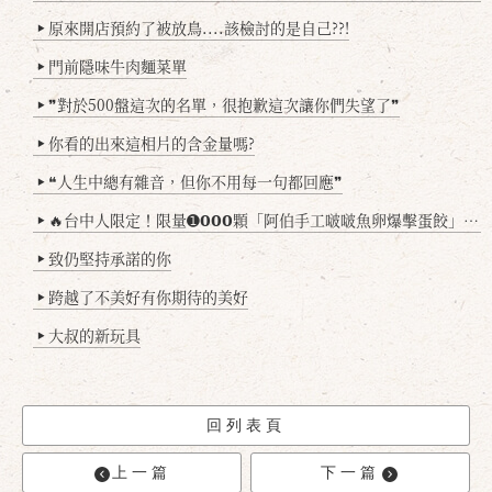
原來開店預約了被放鳥....該檢討的是自己??!
▶
門前隱味牛肉麵菜單
▶
❞對於500盤這次的名單，很抱歉這次讓你們失望了❞
▶
你看的出來這相片的含金量嗎?
▶
❝人生中總有雜音，但你不用每一句都回應❞
▶
🔥台中人限定！限量➊𝟬𝟬𝟬顆「阿伯手工啵啵魚卵爆擊蛋餃」台北已被搶爆2萬顆，最後名額門前隱味只留給你！🥟💥
▶
致仍堅持承諾的你
▶
跨越了不美好有你期待的美好
▶
大叔的新玩具
▶
回列表頁
上一篇
下一篇