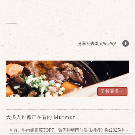
分享別害羞 /(///ω///)/
了解更多
大多人也都正在看的 Murmur
台北牛肉麵推薦TOP7，致等待與門前隱味相遇的你(2025持續更新
▶