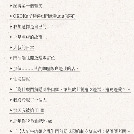
記得第一個微笑
▶
OKOKu斯掰溪u斯掰溪uuu(笑死)
▶
我想選擇是自己的
▶
一星名店的故事
▶
大叔的日常
▶
門前隱味開放現場訂位
▶
那個........其實咖哩飯也是我的店，
▶
仙境傳說
▶
「為什麼門前隱味牛肉麵，讓無數老饕邊吃邊罵、邊罵邊愛？小辣雞揭密！」
▶
我終於服了一個人
▶
那天我被搶了!!!!!
▶
那年你18歲而我52歲
▶
「【人氣牛肉麵之亂】門前隱味預約制崩壞真相：是誰讓老闆心灰意冷？」
▶