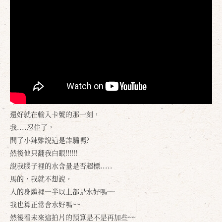
確定
取消
還好就在輸入卡號的那一刻，
我....忍住了，
問了小辣雞說這是詐騙嗎?
然後他只翻我白眼!!!!!!
說我腦子裡的水含量是否超標.....
馬的，我就不想說，
人的身體裡一半以上都是水好嗎~~
我也算正常含水好嗎~~
然後看未來這拍片的預算是不是再加些~~